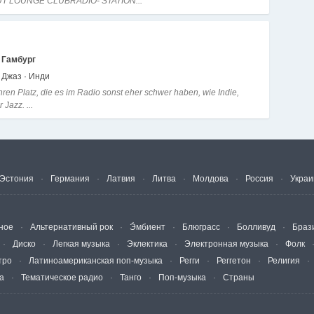
T LOUNGE CLUBRADIO- STATION...
Гамбург
 Джаз · Инди
ihren Platz, die es im Radio sonst eher schwer haben, wie Indie,
 Jazz. ...
Эстония
Германия
Латвия
Литва
Молдова
Россия
Украи
ное
Альтернативный рок
Э́мбиент
Блюграсс
Болливуд
Браз
Диско
Легкая музыка
Эклектика
Электронная музыка
Фолк
тро
Латиноамериканская поп-музыка
Регги
Реггетон
Религия
а
Тематическое радио
Танго
Поп-музыка
Страны