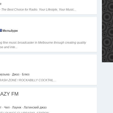
е
 The Best Choice for Radio. Your Lifestyle, Your Music...
Мельбурн
ng fine music broadcaster in Melbourne through creating quality
se and inte...
музыка · Джаз · Блюз
..TRASH ZONE ! ROCKABILLY COCKTAIL....
 EAZY FM
т · Чил · Лаунж · Латинский джаз