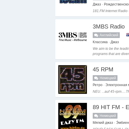
Джаз · Рождественско
181.FM Internet Radio -
3MBS Radio
Английский
Классика · Джаз
We aim to be the leadi
programs that are diver
45 RPM
Немецкий
Ретро · Электронная 
NEU. ...auf 45-rpm...
89 HIT FM -
Немецкий
Мягкий джаз · Э́мбиен