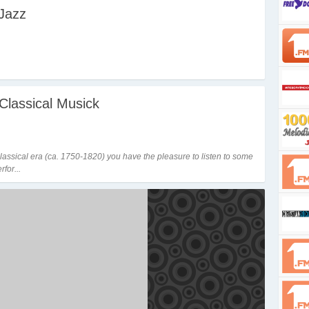
Jazz
Classical Musick
lassical era (ca. 1750-1820) you have the pleasure to listen to some
for...