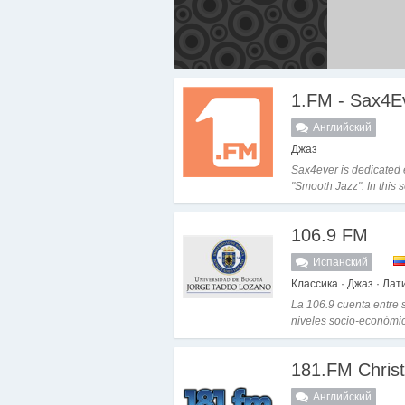
1.FM - Sax4E
Английский
Джаз
Sax4ever is dedicated 
"Smooth Jazz". In this s
106.9 FM
Испанский
Классика · Джаз · Лат
La 106.9 cuenta entre s
niveles socio-económico
181.FM Chris
Английский