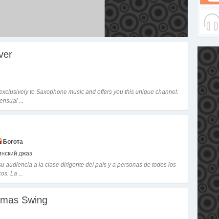
ver
exclusively to Saxophone music and offers you this unique channel:
ensual ...
Богота
инский джаз
u audiencia a la clase dirigente del país y a personas de todos los
s. La ...
tmas Swing