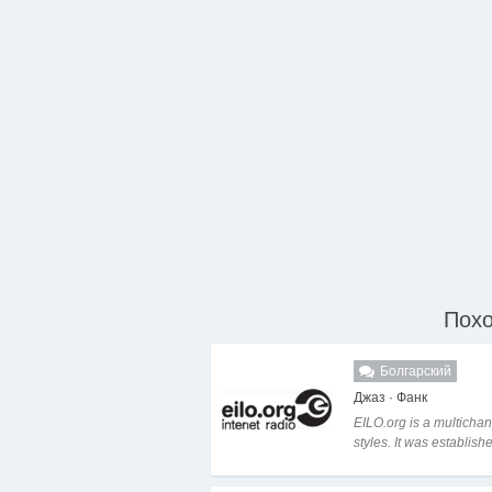
Похо
Болгарский
Джаз · Фанк
EILO.org is a multichan
styles. It was establishe