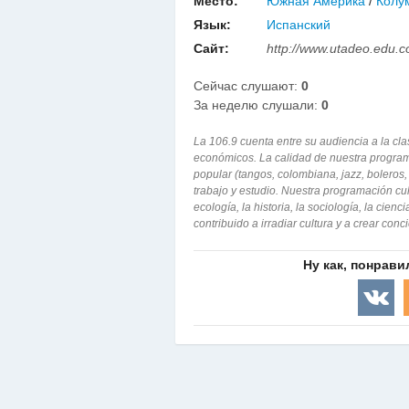
Место:
Южная Америка
/
Колу
Язык:
Испанский
Сайт:
http://www.utadeo.edu.c
Сейчас слушают:
0
За неделю слушали:
0
La 106.9 cuenta entre su audiencia a la cla
económicos. La calidad de nuestra program
popular (tangos, colombiana, jazz, boleros
trabajo y estudio. Nuestra programación cultu
ecología, la historia, la sociología, la cie
contribuido a irradiar cultura y a crear con