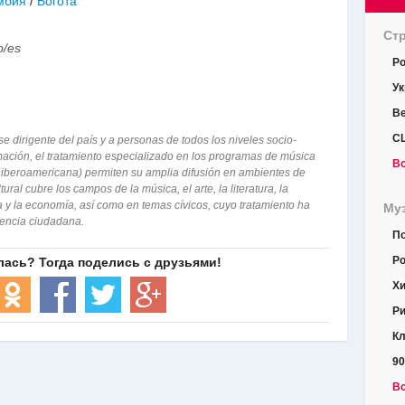
мбия
/
Богота
Ст
o/es
Р
Ук
В
С
se dirigente del país y a personas de todos los niveles socio-
ación, el tratamiento especializado en los programas de música
Вс
, iberoamericana) permiten su amplia difusión en ambientes de
ral cubre los campos de la música, el arte, la literatura, la
ncia y la economía, así como en temas cívicos, cuyo tratamiento ha
Му
ciencia ciudadana.
П
Ро
Хи
Ри
Кл
90
Вс