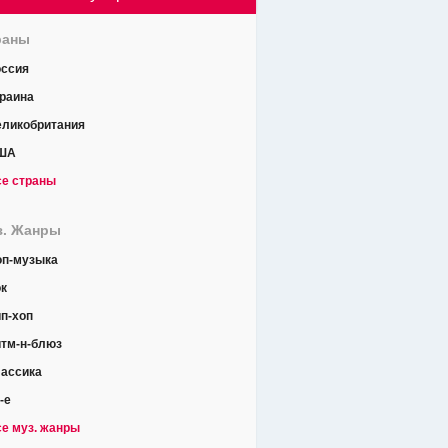
раны
оссия
раина
еликобритания
ША
е страны
з. Жанры
оп-музыка
к
п-хоп
тм-н-блюз
ассика
-е
е муз. жанры