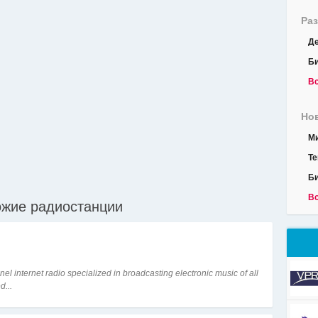
Ра
Де
Б
Вс
Но
М
Те
Б
Вс
жие радиостанции
nel internet radio specialized in broadcasting electronic music of all
d...