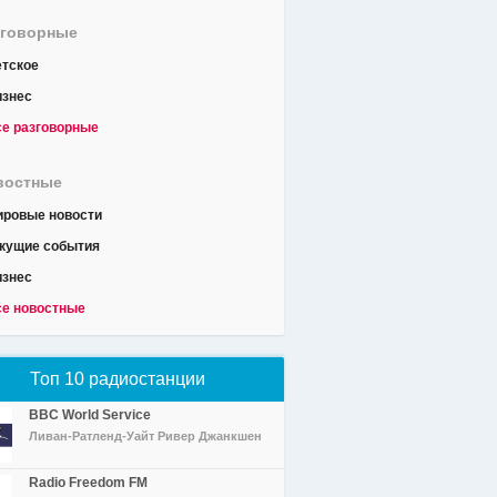
зговорные
тское
изнес
е разговорные
востные
ировые новости
кущие события
изнес
е новостные
Топ 10 радиостанции
BBC World Service
Ливан-Ратленд-Уайт Ривер Джанкшен
Radio Freedom FM