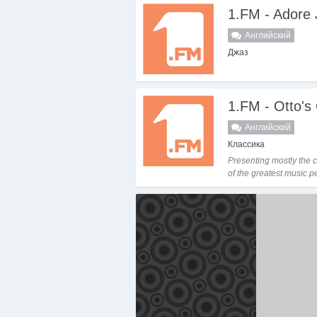
1.FM - Adore 
Английский
Джаз
1.FM - Otto's 
Английский
Классика
Presenting mostly the c
of the greatest music per