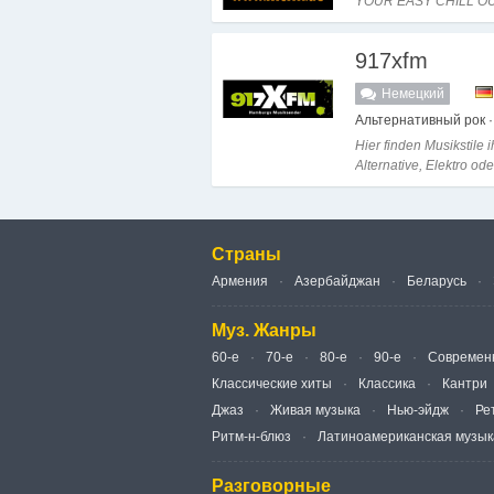
YOUR EASY CHILL OU
917xfm
Немецкий
Альтернативный рок ·
Hier finden Musikstile 
Alternative, Elektro oder
Страны
Армения
Азербайджан
Беларусь
Муз. Жанры
60-е
70-е
80-е
90-е
Современ
Классические хиты
Классика
Кантри
Джаз
Живая музыка
Нью-эйдж
Ре
Ритм-н-блюз
Латиноамериканская музык
Разговорные