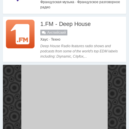
Французская музыка · Французское разговорное
радио
1.FM - Deep House
Английский
Хауc · Техно
Deep House Radio features radio shows and
podcasts from some of the world's top EDM labels
including: Diynamic, Cityfox,...