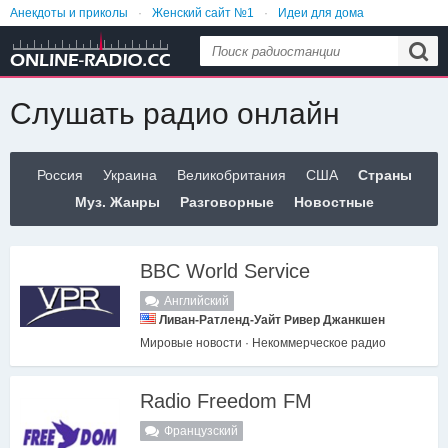
Анекдоты и приколы
Женский сайт №1
Идеи для дома
Интересные видео
Лайфхаки
Еда и рецепты
Слушать радио онлайн
Россия
Украина
Великобритания
США
Страны
Муз. Жанры
Разговорные
Новостные
BBC World Service
Английский
Ливан-Ратленд-Уайт Ривер Джанкшен
Мировые новости · Некоммерческое радио
Radio Freedom FM
Французский