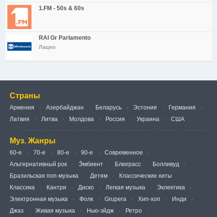
1.FM - 50s & 60s
RAI Gr Parlamento
Лацио
Страны
Армения
Азербайджан
Беларусь
Эстония
Германия
Латвия
Литва
Молдова
Россия
Украина
США
Муз. Жанры
60-е
70-е
80-е
90-е
Современное
Альтернативный рок
Э́мбиент
Блюграсс
Болливуд
Бразильская поп-музыка
Детям
Классические хиты
Классика
Кантри
Диско
Легкая музыка
Эклектика
Электронная музыка
Фолк
Grupera
Хип-хоп
Инди
Джаз
Живая музыка
Нью-эйдж
Ретро