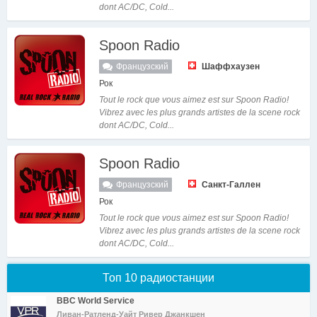
dont AC/DC, Cold...
Spoon Radio
Французский
Шаффхаузен
Рок
Tout le rock que vous aimez est sur Spoon Radio!
Vibrez avec les plus grands artistes de la scene rock
dont AC/DC, Cold...
Spoon Radio
Французский
Санкт-Галлен
Рок
Tout le rock que vous aimez est sur Spoon Radio!
Vibrez avec les plus grands artistes de la scene rock
dont AC/DC, Cold...
Топ 10 радиостанции
BBC World Service
Ливан-Ратленд-Уайт Ривер Джанкшен