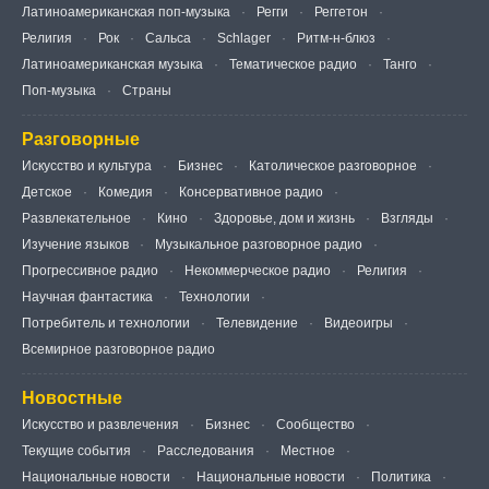
Латиноамериканская поп-музыка
Регги
Реггетон
Религия
Рок
Сальса
Schlager
Ритм-н-блюз
Латиноамериканская музыка
Тематическое радио
Танго
Поп-музыка
Страны
Разговорные
Искусство и культура
Бизнес
Католическое разговорное
Детское
Комедия
Консервативное радио
Развлекательное
Кино
Здоровье, дом и жизнь
Взгляды
Изучение языков
Музыкальное разговорное радио
Прогрессивное радио
Некоммерческое радио
Религия
Научная фантастика
Технологии
Потребитель и технологии
Телевидение
Видеоигры
Всемирное разговорное радио
Новостные
Искусство и развлечения
Бизнес
Сообщество
Текущие события
Расследования
Местное
Национальные новости
Национальные новости
Политика