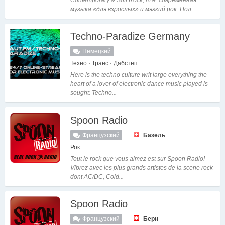
Contemporary & Soft Rock, т.е. современная
музыка «для взрослых» и мягкий рок. Пол...
Techno-Paradize Germany
Немецкий
Техно · Транс · Дабстеп
Here is the techno culture writ large everything the
heart of a lover of electronic dance music played is
sought: Techno...
Spoon Radio
Французский
Базель
Рок
Tout le rock que vous aimez est sur Spoon Radio!
Vibrez avec les plus grands artistes de la scene rock
dont AC/DC, Cold...
Spoon Radio
Французский
Берн