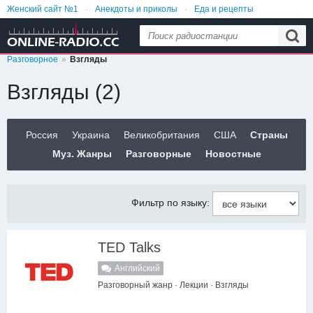
Женский сайт №1
Анекдоты и приколы
Еда и рецепты
Интересные видео
Идеи для дома
Лайфхаки
Разговорное
Взгляды
Взгляды (2)
Россия
Украина
Великобритания
США
Страны
Муз. Жанры
Разговорные
Новостные
Фильтр по языку:
TED Talks
Английский
Разговорный жанр · Лекции · Взгляды