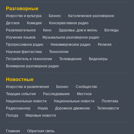
Разговорные
Искусство и культура
Бизнес
Католическое разговорное
Детское
Комедия
Консервативное радио
Развлекательное
Кино
Здоровье, дом и жизнь
Взгляды
Изучение языков
Музыкальное разговорное радио
Прогрессивное радио
Некоммерческое радио
Религия
Научная фантастика
Технологии
Потребитель и технологии
Телевидение
Видеоигры
Всемирное разговорное радио
Новостные
Искусство и развлечения
Бизнес
Сообщество
Текущие события
Расследования
Местное
Национальные новости
Национальные новости
Политика
Радиосканнер
Наука
Дорожное движение
Теленовости
Погода
Мировые новости
Главная
Обратная связь