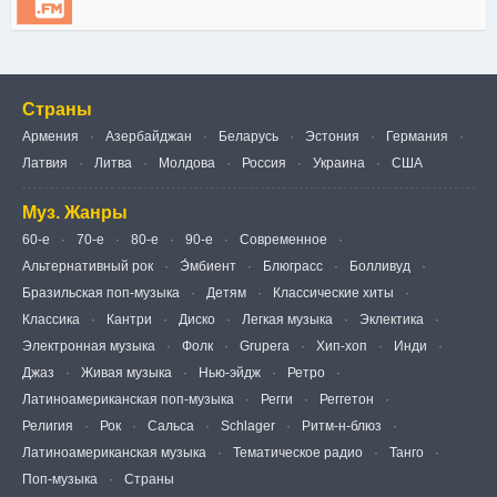
Страны
Армения
Азербайджан
Беларусь
Эстония
Германия
Латвия
Литва
Молдова
Россия
Украина
США
Муз. Жанры
60-е
70-е
80-е
90-е
Современное
Альтернативный рок
Э́мбиент
Блюграсс
Болливуд
Бразильская поп-музыка
Детям
Классические хиты
Классика
Кантри
Диско
Легкая музыка
Эклектика
Электронная музыка
Фолк
Grupera
Хип-хоп
Инди
Джаз
Живая музыка
Нью-эйдж
Ретро
Латиноамериканская поп-музыка
Регги
Реггетон
Религия
Рок
Сальса
Schlager
Ритм-н-блюз
Латиноамериканская музыка
Тематическое радио
Танго
Поп-музыка
Страны