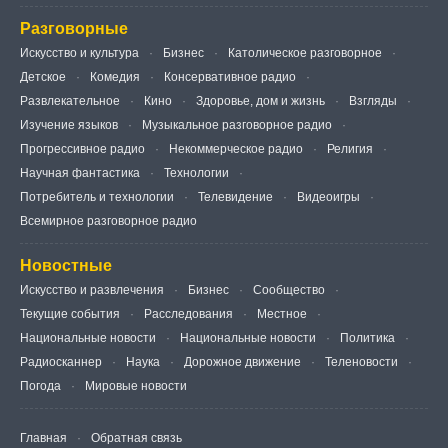
Разговорные
Искусство и культура
Бизнес
Католическое разговорное
Детское
Комедия
Консервативное радио
Развлекательное
Кино
Здоровье, дом и жизнь
Взгляды
Изучение языков
Музыкальное разговорное радио
Прогрессивное радио
Некоммерческое радио
Религия
Научная фантастика
Технологии
Потребитель и технологии
Телевидение
Видеоигры
Всемирное разговорное радио
Новостные
Искусство и развлечения
Бизнес
Сообщество
Текущие события
Расследования
Местное
Национальные новости
Национальные новости
Политика
Радиосканнер
Наука
Дорожное движение
Теленовости
Погода
Мировые новости
Главная
Обратная связь