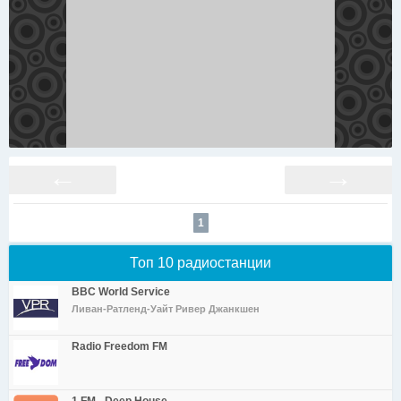
←
→
1
Топ 10 радиостанции
BBC World Service
Ливан-Ратленд-Уайт Ривер Джанкшен
Radio Freedom FM