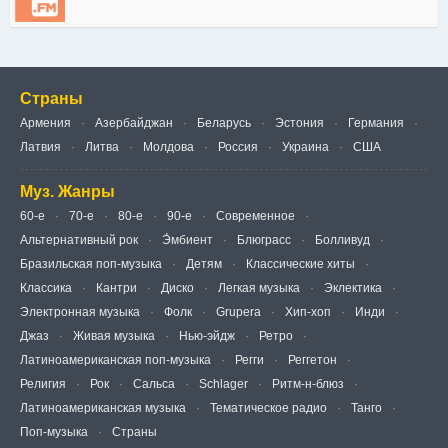
Страны
Армения
Азербайджан
Беларусь
Эстония
Германия
Латвия
Литва
Молдова
Россия
Украина
США
Муз. Жанры
60-е
70-е
80-е
90-е
Современное
Альтернативный рок
Э́мбиент
Блюграсс
Болливуд
Бразильская поп-музыка
Детям
Классические хиты
Классика
Кантри
Диско
Легкая музыка
Эклектика
Электронная музыка
Фолк
Grupera
Хип-хоп
Инди
Джаз
Живая музыка
Нью-эйдж
Ретро
Латиноамериканская поп-музыка
Регги
Реггетон
Религия
Рок
Сальса
Schlager
Ритм-н-блюз
Латиноамериканская музыка
Тематическое радио
Танго
Поп-музыка
Страны