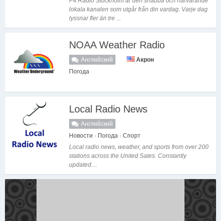
P4 Radio Stockholm är den snabba och närvarande
lokala kanalen som utgår från din vardag. Varje dag
lyssnar fler än tre ...
NOAA Weather Radio
Английский
Акрон
Погода
Local Radio News
Английский
Новости · Погода · Спорт
Local radio news, weather, and sports from over 200
stations across the United Sates. Constantly
updated....