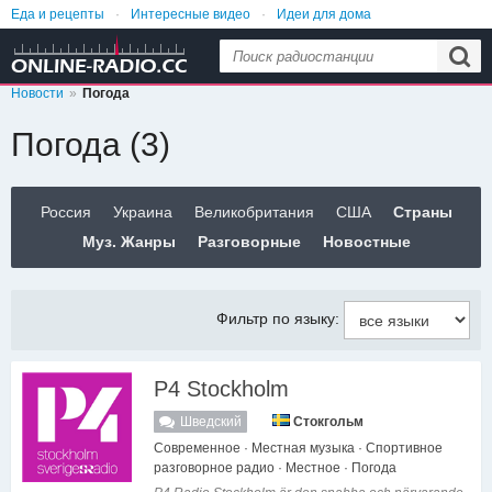
Еда и рецепты
Интересные видео
Идеи для дома
Анекдоты и приколы
Женский сайт №1
Лайфхаки
Новости
Погода
Погода (3)
Россия
Украина
Великобритания
США
Страны
Муз. Жанры
Разговорные
Новостные
Фильтр по языку:
P4 Stockholm
Шведский
Стокгольм
Современное · Местная музыка · Спортивное
разговорное радио · Местное · Погода