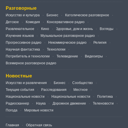
Разговорные
Искусство и культура
Бизнес
Католическое разговорное
Детское
Комедия
Консервативное радио
Развлекательное
Кино
Здоровье, дом и жизнь
Взгляды
Изучение языков
Музыкальное разговорное радио
Прогрессивное радио
Некоммерческое радио
Религия
Научная фантастика
Технологии
Потребитель и технологии
Телевидение
Видеоигры
Всемирное разговорное радио
Новостные
Искусство и развлечения
Бизнес
Сообщество
Текущие события
Расследования
Местное
Национальные новости
Национальные новости
Политика
Радиосканнер
Наука
Дорожное движение
Теленовости
Погода
Мировые новости
Главная
Обратная связь