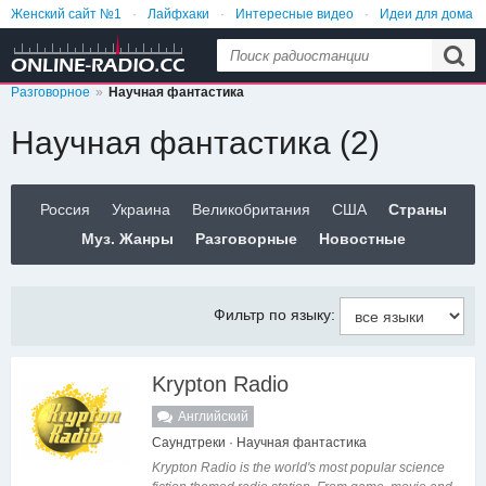
Женский сайт №1
Лайфхаки
Интересные видео
Идеи для дома
Анекдоты и приколы
Еда и рецепты
Разговорное
Научная фантастика
Научная фантастика (2)
Россия
Украина
Великобритания
США
Страны
Муз. Жанры
Разговорные
Новостные
Фильтр по языку:
Krypton Radio
Английский
Саундтреки · Научная фантастика
Krypton Radio is the world's most popular science