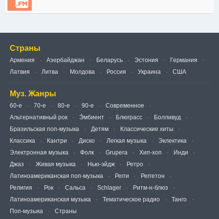
Страны
Армения
Азербайджан
Беларусь
Эстония
Германия
Латвия
Литва
Молдова
Россия
Украина
США
Муз. Жанры
60-е
70-е
80-е
90-е
Современное
Альтернативный рок
Э́мбиент
Блюграсс
Болливуд
Бразильская поп-музыка
Детям
Классические хиты
Классика
Кантри
Диско
Легкая музыка
Эклектика
Электронная музыка
Фолк
Grupera
Хип-хоп
Инди
Джаз
Живая музыка
Нью-эйдж
Ретро
Латиноамериканская поп-музыка
Регги
Реггетон
Религия
Рок
Сальса
Schlager
Ритм-н-блюз
Латиноамериканская музыка
Тематическое радио
Танго
Поп-музыка
Страны