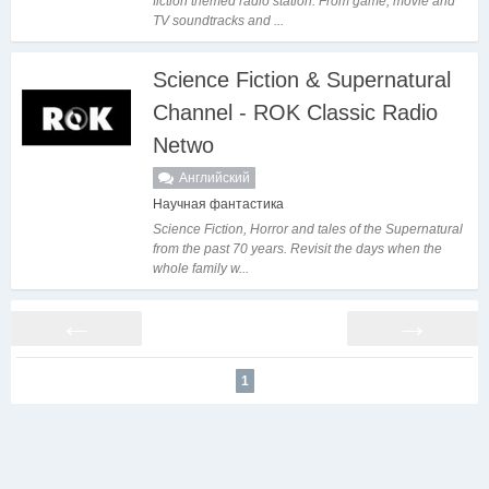
fiction themed radio station. From game, movie and
TV soundtracks and ...
Science Fiction & Supernatural
Channel - ROK Classic Radio
Netwo
Английский
Научная фантастика
Science Fiction, Horror and tales of the Supernatural
from the past 70 years. Revisit the days when the
whole family w...
←
→
1