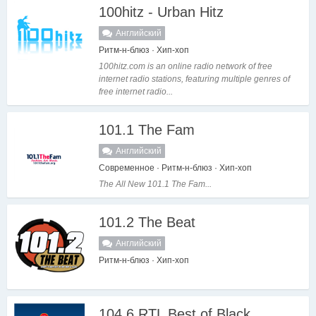
100hitz - Urban Hitz
Английский
Ритм-н-блюз · Хип-хоп
100hitz.com is an online radio network of free
internet radio stations, featuring multiple genres of
free internet radio...
101.1 The Fam
Английский
Современное · Ритм-н-блюз · Хип-хоп
The All New 101.1 The Fam...
101.2 The Beat
Английский
Ритм-н-блюз · Хип-хоп
104.6 RTL Best of Black