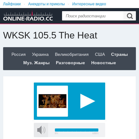
Лайфхаки
Анекдоты и приколы
Интересные видео
Еда и рецепты
Женский сайт №1
Идеи для дома
WKSK 105.5 The Heat
Россия
Украина
Великобритания
США
Страны
Муз. Жанры
Разговорные
Новостные