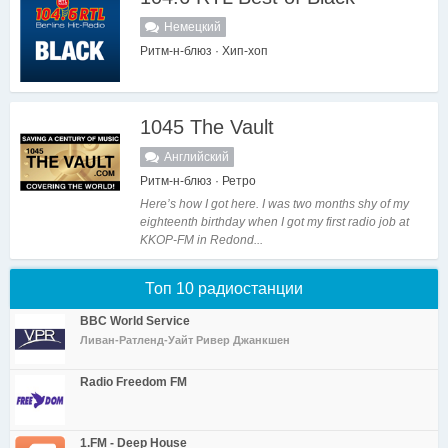
Немецкий
Ритм-н-блюз · Хип-хоп
1045 The Vault
Английский
Ритм-н-блюз · Ретро
Here’s how I got here. I was two months shy of my
eighteenth birthday when I got my first radio job at
KKOP-FM in Redond...
Топ 10 радиостанции
BBC World Service
Ливан-Ратленд-Уайт Ривер Джанкшен
Radio Freedom FM
1.FM - Deep House