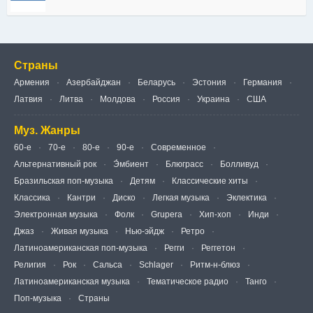
Страны
Армения
Азербайджан
Беларусь
Эстония
Германия
Латвия
Литва
Молдова
Россия
Украина
США
Муз. Жанры
60-е
70-е
80-е
90-е
Современное
Альтернативный рок
Э́мбиент
Блюграсс
Болливуд
Бразильская поп-музыка
Детям
Классические хиты
Классика
Кантри
Диско
Легкая музыка
Эклектика
Электронная музыка
Фолк
Grupera
Хип-хоп
Инди
Джаз
Живая музыка
Нью-эйдж
Ретро
Латиноамериканская поп-музыка
Регги
Реггетон
Религия
Рок
Сальса
Schlager
Ритм-н-блюз
Латиноамериканская музыка
Тематическое радио
Танго
Поп-музыка
Страны