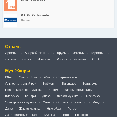
RAI Gr Parlamento
Лацио
Страны
Армения
Азербайджан
Беларусь
Эстония
Германия
Латвия
Литва
Молдова
Россия
Украина
США
Муз. Жанры
60-е
70-е
80-е
90-е
Современное
Альтернативный рок
Э́мбиент
Блюграсс
Болливуд
Бразильская поп-музыка
Детям
Классические хиты
Классика
Кантри
Диско
Легкая музыка
Эклектика
Электронная музыка
Фолк
Grupera
Хип-хоп
Инди
Джаз
Живая музыка
Нью-эйдж
Ретро
Латиноамериканская поп-музыка
Регги
Реггетон