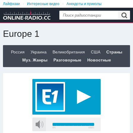
Лайфхаки
Интересные видео
Анекдоты и приколы
Идеи для дома
Еда и рецепты
Женский сайт №1
Europe 1
Россия
Украина
Великобритания
США
Страны
Муз. Жанры
Разговорные
Новостные