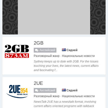
2GB
Английский
Сидней
Разговорный жанр · Национальные новости
Sydney keeps up to date with 2GB. For the issues
touching your lives, the latest news, current affairs
and fascinating f...
2UE
Английский
Сидней
Разговорный жанр · Национальные новости
NewsTalk 2UE has a news/talk format, involving
current affairs oriented programs with talkback