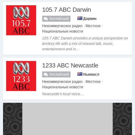
105.7 ABC Darwin
Английский
Дарвин
Некоммерческое радио · Местное ·
Национальные новости
105.7 ABC Darwin provides a unique perspective on
territory life with a mix of relaxed talk, music,
entertainment and in...
1233 ABC Newcastle
Английский
Ньюкасл
Некоммерческое радио · Местное ·
Национальные новости
Newcastle's local voice....