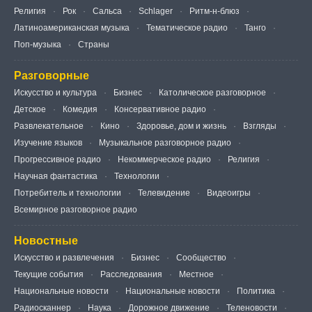
Религия
Рок
Сальса
Schlager
Ритм-н-блюз
Латиноамериканская музыка
Тематическое радио
Танго
Поп-музыка
Страны
Разговорные
Искусство и культура
Бизнес
Католическое разговорное
Детское
Комедия
Консервативное радио
Развлекательное
Кино
Здоровье, дом и жизнь
Взгляды
Изучение языков
Музыкальное разговорное радио
Прогрессивное радио
Некоммерческое радио
Религия
Научная фантастика
Технологии
Потребитель и технологии
Телевидение
Видеоигры
Всемирное разговорное радио
Новостные
Искусство и развлечения
Бизнес
Сообщество
Текущие события
Расследования
Местное
Национальные новости
Национальные новости
Политика
Радиосканнер
Наука
Дорожное движение
Теленовости