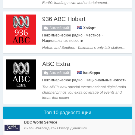
Perth's leading news and entertainment....
936 ABC Hobart
Английский
Хобарт
Некоммерческое радио · Местное ·
Национальные новости
Hobart and Southern Tasmania's only talk station....
ABC Extra
Английский
Канберра
Некоммерческое радио · Национальные новости
The ABC's new special events national digital radio
channel brings you extra coverage of events and
ideas that matter. ...
Топ 10 радиостанции
BBC World Service
Ливан-Ратленд-Уайт Ривер Джанкшен