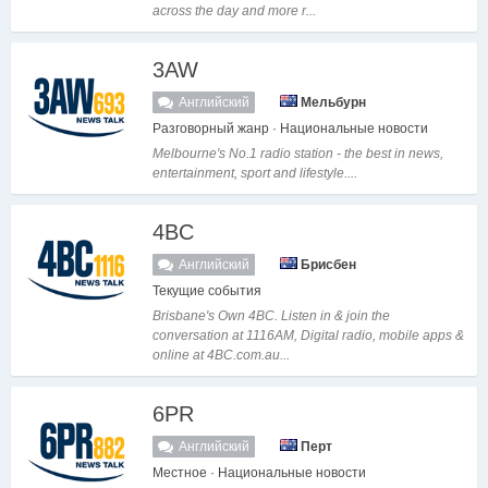
across the day and more r...
3AW
Английский
Мельбурн
Разговорный жанр · Национальные новости
Melbourne's No.1 radio station - the best in news,
entertainment, sport and lifestyle....
4BC
Английский
Брисбен
Текущие события
Brisbane's Own 4BC. Listen in & join the
conversation at 1116AM, Digital radio, mobile apps &
online at 4BC.com.au...
6PR
Английский
Перт
Местное · Национальные новости