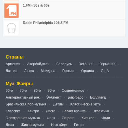
1.FM - 50s & 60s
Radio Philadelphia 106.5 FM
Страны
Армения
Азербайджан
Беларусь
Эстония
Германия
Латвия
Литва
Молдова
Россия
Украина
США
Муз. Жанры
60-е
70-е
80-е
90-е
Современное
Альтернативный рок
Э́мбиент
Блюграсс
Болливуд
Бразильская поп-музыка
Детям
Классические хиты
Классика
Кантри
Диско
Легкая музыка
Эклектика
Электронная музыка
Фолк
Grupera
Хип-хоп
Инди
Джаз
Живая музыка
Нью-эйдж
Ретро