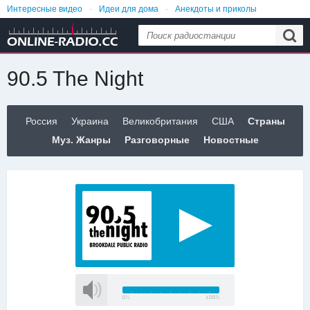
Интересные видео
Идеи для дома
Анекдоты и приколы
Еда и рецепты
Лайфхаки
Женский сайт №1
90.5 The Night
Россия
Украина
Великобритания
США
Страны
Муз. Жанры
Разговорные
Новостные