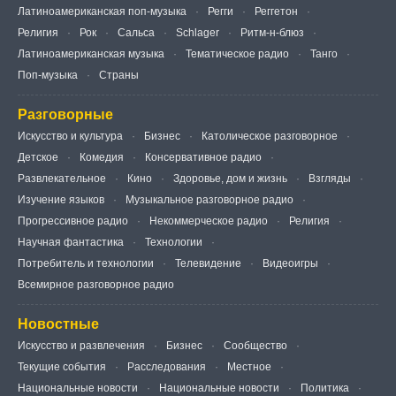
Латиноамериканская поп-музыка
Регги
Реггетон
Религия
Рок
Сальса
Schlager
Ритм-н-блюз
Латиноамериканская музыка
Тематическое радио
Танго
Поп-музыка
Страны
Разговорные
Искусство и культура
Бизнес
Католическое разговорное
Детское
Комедия
Консервативное радио
Развлекательное
Кино
Здоровье, дом и жизнь
Взгляды
Изучение языков
Музыкальное разговорное радио
Прогрессивное радио
Некоммерческое радио
Религия
Научная фантастика
Технологии
Потребитель и технологии
Телевидение
Видеоигры
Всемирное разговорное радио
Новостные
Искусство и развлечения
Бизнес
Сообщество
Текущие события
Расследования
Местное
Национальные новости
Национальные новости
Политика