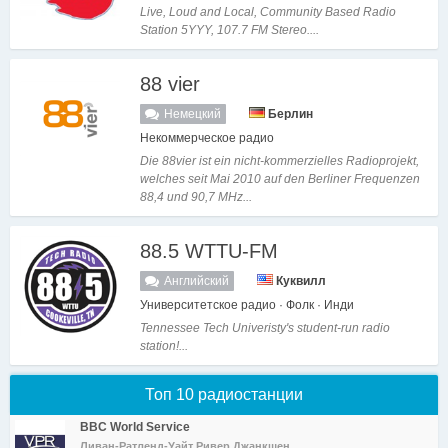
Live, Loud and Local, Community Based Radio
Station 5YYY, 107.7 FM Stereo....
88 vier
Немецкий
Берлин
Некоммерческое радио
Die 88vier ist ein nicht-kommerzielles Radioprojekt,
welches seit Mai 2010 auf den Berliner Frequenzen
88,4 und 90,7 MHz...
88.5 WTTU-FM
Английский
Куквилл
Университетское радио · Фолк · Инди
Tennessee Tech Univeristy's student-run radio
station!...
Топ 10 радиостанции
BBC World Service
Ливан-Ратленд-Уайт Ривер Джанкшен