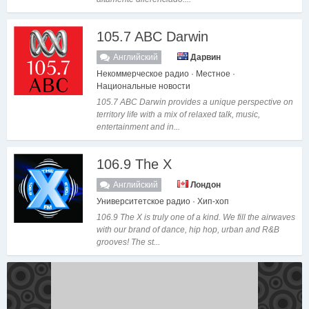
105.7 ABC Darwin
Английский
Дарвин
Некоммерческое радио · Местное ·
Национальные новости
105.7 ABC Darwin provides a unique perspective on
territory life with a mix of relaxed talk, music,
entertainment and in...
106.9 The X
Английский
Лондон
Университетское радио · Хип-хоп
106.9 The X is truly one of a kind. We fill the airwaves
with our brand of dance, hip hop, urban and R&B
grooves! The st...