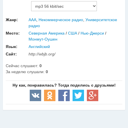
Жанр:
AAA
,
Некоммерческое радио
,
Университетское
радио
Место:
Северная Америка
/
США
/
Нью-Джерси
/
Монмут-Оушeн
Язык:
Английский
Сайт:
http://wbjb.org/
Сейчас слушают:
0
За неделю слушали:
0