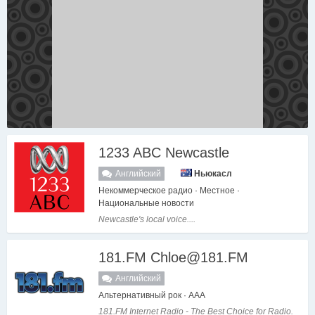
1233 ABC Newcastle
Английский
Ньюкасл
Некоммерческое радио · Местное ·
Национальные новости
Newcastle's local voice....
181.FM Chloe@181.FM
Английский
Альтернативный рок · AAA
181.FM Internet Radio - The Best Choice for Radio.